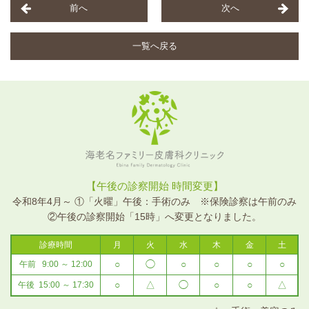
前へ
次へ
一覧へ戻る
海老名ファミリー皮膚科クリニ
【午後の診察開始 時間変更】
ック
令和8年4月～ ①「火曜」午後：手術のみ ※保険診察は午前のみ
②午後の診察開始「15時」へ変更となりました。
診療時間
月
火
水
木
金
土
○
◯
○
○
○
○
午前 9:00 ～ 12:00
○
△
◯
○
○
△
午後 15:00 ～ 17:30