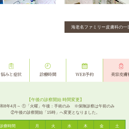
海老名ファミリー皮膚科の一
悩みと症状
診療時間
WEB予約
美容皮膚
【午後の診察開始 時間変更】
和8年4月～ ①「火曜」午後：手術のみ ※保険診察は午前のみ
②午後の診察開始「15時」へ変更となりました。
診療時間
月
火
水
木
金
土