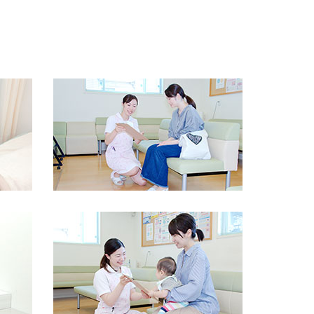
懸命取り組めます。
に頑張れます。
明
を心がけています。
事がないか考え、心遣いを大切に
しています。
「ここに来て良かった」と思って頂けるように
お
った対応をする事
を意識しています。
に移す事
を意識しています。
寧に行う事
を意識しています。
けて
います。
明
を心がけています。