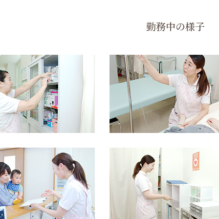
ールが何かを意識すること。
目標があるとそれに向かって一生
。
患者さんから「笑顔が素敵ね」と言っていただけると、さら
勤務中の様子
良いと思ったことに進んで取り組む前向きな姿勢です。
の
不安を少しでも和らげられるよう、分かりやすく、丁寧な説
方や赤ちゃんをお持ちのお母さん方など、
自分に何か手伝える
応する事によって、患者さんにも安心して頂く事ができます。
の心
を大切にしています。
が気持ち良く診察を受けられるように、
常に笑顔でその方に合
の気持ちに寄り添い、
今、自分が出来ることは何かを考え行動
への説明は、
安心して治療を受けて頂けるように、しっかり丁
に安心して話してもらえるように
常に笑顔で接するように心が
に合わせて
説明の時の声の大きさ、早さを意識しています。
に資料などある時は
指をさしたり印をつけたり分かりやすい説
で、患者さんに親近感を持ってもらえるよう
心掛けています。
の安心を一番に考えて、
説明の工夫をします。
ミーティング
で、スタッフ間の意識の統一を計っています。