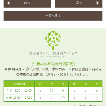
前へ
次へ
一覧へ戻る
海老名ファミリー皮膚科クリニ
【午後の診察開始 時間変更】
ック
令和8年4月～ ①「火曜」午後：手術のみ ※保険診察は午前のみ
②午後の診察開始「15時」へ変更となりました。
診療時間
月
火
水
木
金
土
○
◯
○
○
○
○
午前 9:00 ～ 12:00
○
△
◯
○
○
△
午後 15:00 ～ 17:30