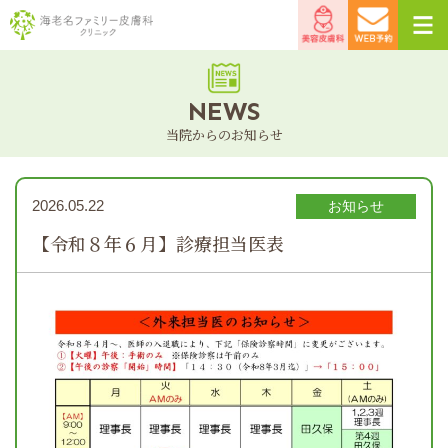
海老名ファミリー皮膚
美容皮
WEB予
科クリニック
膚科
約
NEWS
当院からのお知らせ
2026.05.22
お知らせ
【令和８年６月】診療担当医表