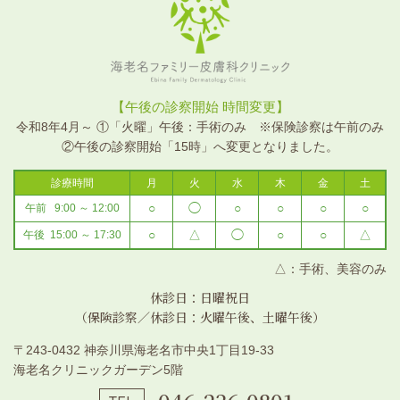
海老名ファミリー皮膚科クリニ
【午後の診察開始 時間変更】
ック
令和8年4月～ ①「火曜」午後：手術のみ ※保険診察は午前のみ
②午後の診察開始「15時」へ変更となりました。
診療時間
月
火
水
木
金
土
○
◯
○
○
○
○
午前 9:00 ～ 12:00
○
△
◯
○
○
△
午後 15:00 ～ 17:30
△：手術、美容のみ
休診日：日曜祝日
（保険診察／休診日：火曜午後、土曜午後）
〒243-0432 神奈川県海老名市中央1丁目19-33
海老名クリニックガーデン5階