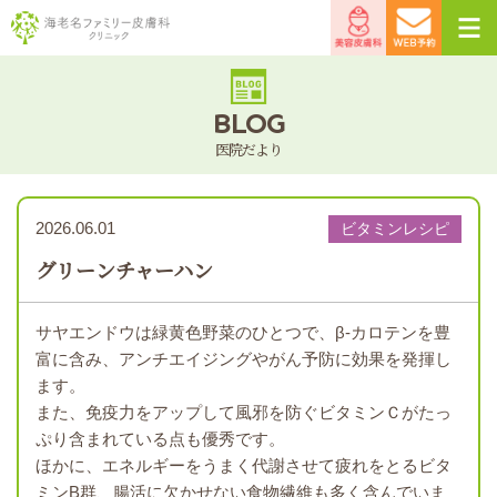
海老名ファミリー皮膚
美容皮
WEB予
科クリニック
膚科
約
BLOG
医院だより
2026.06.01
ビタミンレシピ
グリーンチャーハン
サヤエンドウは緑黄色野菜のひとつで、β-カロテンを豊
富に含み、アンチエイジングやがん予防に効果を発揮し
ます。
また、免疫力をアップして風邪を防ぐビタミンＣがたっ
ぷり含まれている点も優秀です。
ほかに、エネルギーをうまく代謝させて疲れをとるビタ
ミンB群、腸活に欠かせない食物繊維も多く含んでいま